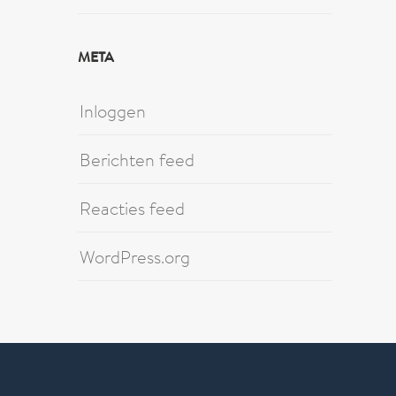
META
Inloggen
Berichten feed
Reacties feed
WordPress.org